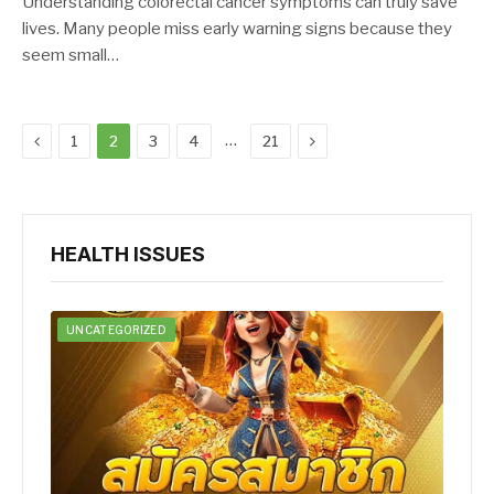
Understanding colorectal cancer symptoms can truly save
lives. Many people miss early warning signs because they
seem small…
Previous
Next
…
1
2
3
4
21
HEALTH ISSUES
UNCATEGORIZED